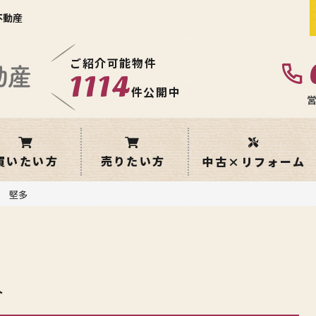
不動産
ご紹介可能物件
1114
件公開中
営
買いたい方
売りたい方
中古×リフォーム
 堅多
介