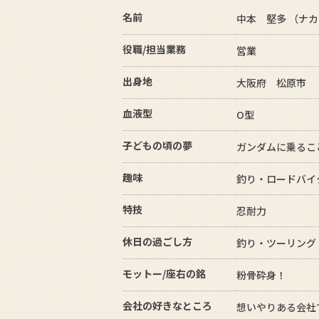
名前
中本 堅多 （ナ
役職/担当業務
営業
出身地
大阪府 松原市
血液型
O型
子どもの頃の夢
ガンダムに乗るこ
趣味
釣り・ロードバイ
特技
忍耐力
休日の過ごし方
釣り・ツーリング
モットー/座右の銘
粉骨砕身！
会社の好きなところ
想いやりある会社