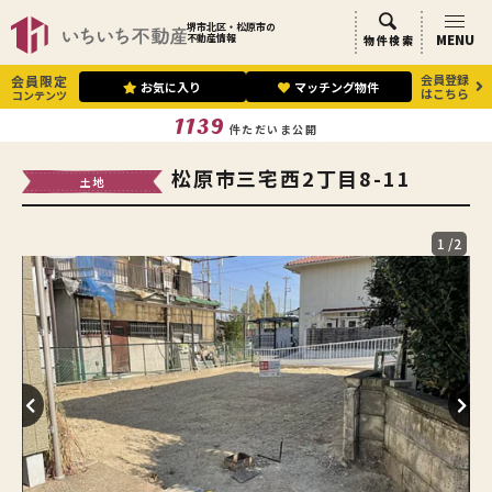
堺市北区・松原市の
MENU
不動産情報
物件検索
会員登録
会員限定
お気に入り
マッチング物件
はこちら
コンテンツ
1139
件ただいま公開
松原市三宅西2丁目8-11
土地
1
/2