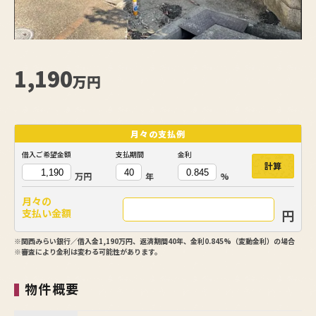
【
1,190
万円
月々の
支払例
借入ご希望金額
支払期間
金利
計算
万円
年
%
月々の
円
支払い金額
※関西みらい銀行／借入金1,190万円、返済期間40年、金利0.845%（変動金利）の場合
※審査により金利は変わる可能性があります。
物件概要