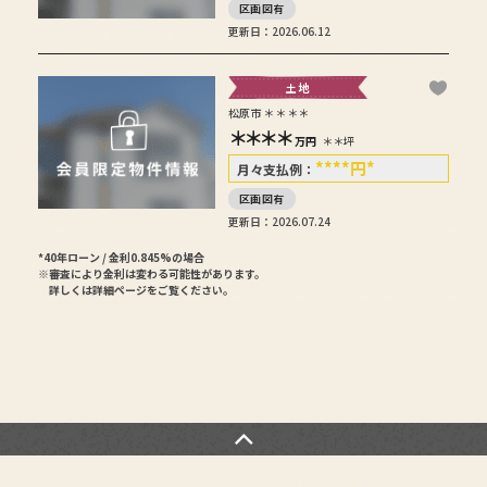
区画図有
更新日：2026.06.12
土地
松原市＊＊＊＊
＊＊＊＊
万円
＊＊坪
****
円
*
月々支払例：
区画図有
更新日：2026.07.24
*40年ローン / 金利0.845%の場合
※審査により金利は変わる可能性があります。
詳しくは詳細ページをご覧ください。