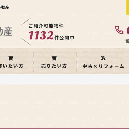
不動産
ご紹介可能物件
1132
件公開中
営
買いたい方
売りたい方
中古×リフォーム