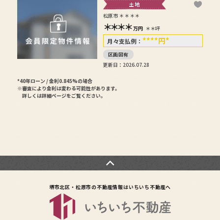
土地
松原市＊＊＊＊
＊＊＊＊
万円
＊＊坪
****
円
*
月々支払例：
区画図有
更新日：2026.07.28
*40年ローン / 金利0.845%の場合
※審査により金利は変わる可能性があります。
詳しくは詳細ページをご覧ください。
堺市北区・松原市の不動産情報は
いちいち不動産へ