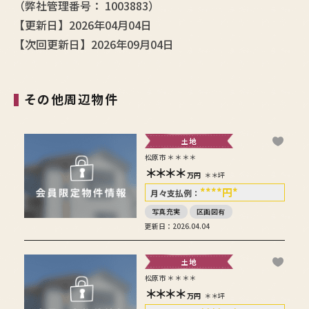
（弊社管理番号： 1003883）
【更新日】2026年04月04日
【次回更新日】2026年09月04日
その他周辺物件
土地
松原市＊＊＊＊
＊＊＊＊
万円
＊＊坪
****
円
*
月々支払例：
写真充実
区画図有
更新日：2026.04.04
土地
松原市＊＊＊＊
＊＊＊＊
万円
＊＊坪