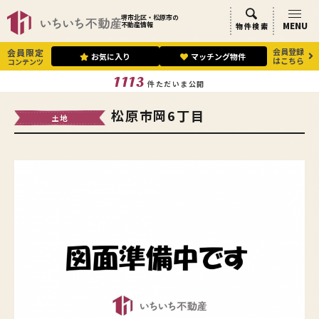
堺市北区・松原市の
MENU
不動産情報
物件検索
会員登録
会員限定
お気に入り
マッチング物件
はこちら
コンテンツ
1113
件ただいま公開
松原市岡6丁目
土地