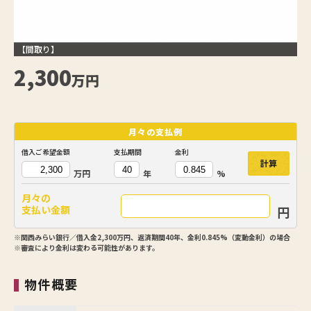
【間取り】
2,300
万円
月々の
支払例
借入ご希望金額
支払期間
金利
計算
万円
年
%
月々の
円
支払い金額
※関西みらい銀行／借入金2,300万円、返済期間40年、金利0.845%（変動金利）の場合
※審査により金利は変わる可能性があります。
物件概要