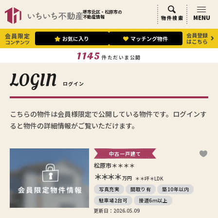
堺市北区・松原市の
MENU
不動産情報
物件検索
会員登録
会員限定
お気に入り
マッチング物件
はこちら
コンテンツ
1145
件ただいま公開
LOGIN
ログイン
こちらの物件は会員様限定で公開している物件です。ログインす
ると物件の詳細情報がご覧いただけます。
中古一戸建て
松原市＊＊＊＊
＊＊＊＊
万円
＊＊坪
＊LDK
写真充実
間取り有
築10年以内
駐車場2台可
接道6ｍ以上
更新日：2026.05.09