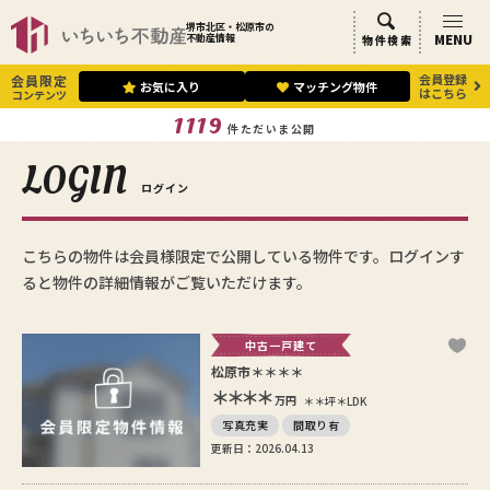
堺市北区・松原市の
MENU
不動産情報
物件検索
会員登録
会員限定
お気に入り
マッチング物件
はこちら
コンテンツ
1119
件ただいま公開
LOGIN
ログイン
こちらの物件は会員様限定で公開している物件です。ログインす
ると物件の詳細情報がご覧いただけます。
中古一戸建て
松原市＊＊＊＊
＊＊＊＊
万円
＊＊坪
＊LDK
写真充実
間取り有
更新日：2026.04.13