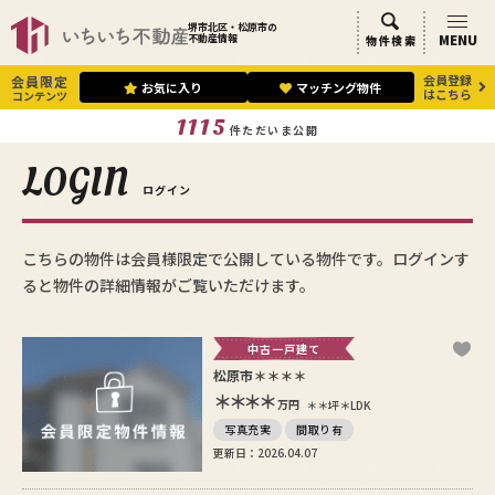
堺市北区・松原市の
MENU
不動産情報
物件検索
会員登録
会員限定
お気に入り
マッチング物件
はこちら
コンテンツ
1115
件ただいま公開
LOGIN
ログイン
こちらの物件は会員様限定で公開している物件です。ログインす
ると物件の詳細情報がご覧いただけます。
中古一戸建て
松原市＊＊＊＊
＊＊＊＊
万円
＊＊坪
＊LDK
写真充実
間取り有
更新日：2026.04.07