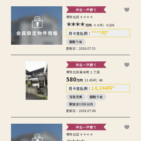
中古一戸建て
堺市北区＊＊＊＊
＊＊＊＊
万円
＊＊坪/
＊LDK
****
円
*
月々支払例：
間取り有
更新日：2026.07.31
中古一戸建て
堺市北区奥本町１丁目
580
万円
13.45坪/
4K
14,244
円
*
月々支払例：
写真充実
間取り有
駅徒歩10分以内
更新日：2026.07.06
中古一戸建て
堺市北区＊＊＊＊