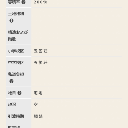
容積率
200%
土地権利
構造および
階数
小学校区
五箇荘
中学校区
五箇荘
私道負担
地目
宅地
現況
空
引渡時期
相談
駐車場