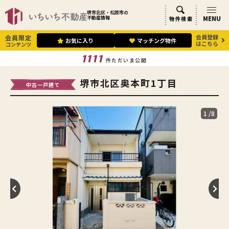
堺市北区・松原市の
MENU
不動産情報
物件検索
会員登録
会員限定
お気に入り
マッチング物件
はこちら
コンテンツ
1111
件ただいま公開
堺市北区奥本町1丁目
中古一戸建て
1
/8