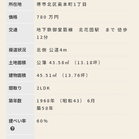
所在地
堺市北区奥本町1丁目
価格
780
万円
交通
地下鉄御堂筋線 北花田駅 まで 徒歩
12分
接道状況
北側 公道4m
土地面積
公簿 43.58㎡ （13.18坪）
建物面積
45.51㎡ （13.76坪）
間取り
2LDK
築年数
1968年 （昭和43） 6月
築58年
建ぺい率
60%