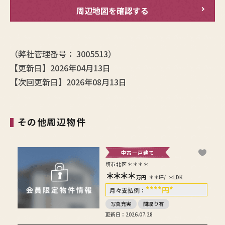
周辺地図を確認する
（弊社管理番号： 3005513）
【更新日】2026年04月13日
【次回更新日】2026年08月13日
その他周辺物件
中古一戸建て
堺市北区＊＊＊＊
＊＊＊＊
万円
＊＊坪/
＊LDK
****
円
*
月々支払例：
写真充実
間取り有
更新日：2026.07.28