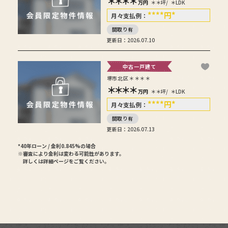
＊＊＊＊
万円
＊＊坪/
＊LDK
****
円
*
月々支払例：
間取り有
更新日：2026.07.10
中古一戸建て
堺市北区＊＊＊＊
＊＊＊＊
万円
＊＊坪/
＊LDK
****
円
*
月々支払例：
間取り有
更新日：2026.07.13
*40年ローン / 金利0.845%の場合
※審査により金利は変わる可能性があります。
詳しくは詳細ページをご覧ください。