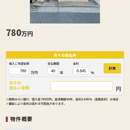
【
780
万円
月々の
支払例
借入ご希望金額
支払期間
金利
計算
万円
年
%
月々の
円
支払い金額
※関西みらい銀行／借入金780万円、返済期間40年、金利0.845%（変動金利）の場合
※審査により金利は変わる可能性があります。
物件概要