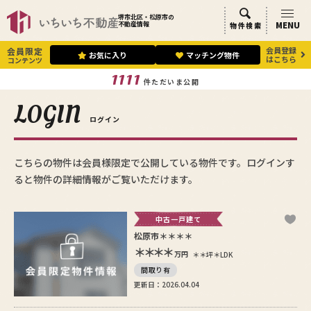
堺市北区・松原市の
MENU
不動産情報
物件検索
会員登録
会員限定
お気に入り
マッチング物件
はこちら
コンテンツ
1111
件ただいま公開
LOGIN
ログイン
こちらの物件は会員様限定で公開している物件です。ログインす
ると物件の詳細情報がご覧いただけます。
中古一戸建て
松原市＊＊＊＊
＊＊＊＊
万円
＊＊坪
＊LDK
間取り有
更新日：2026.04.04