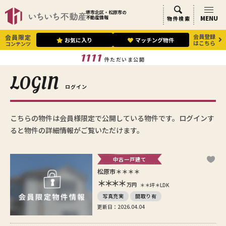
堺市北区・松原市の
MENU
不動産情報
物件検索
会員登録
会員限定
お気に入り
マッチング物件
はこちら
コンテンツ
1111
件ただいま公開
LOGIN
ログイン
こちらの物件は会員様限定で公開している物件です。ログインす
ると物件の詳細情報がご覧いただけます。
中古一戸建て
松原市＊＊＊＊
＊＊＊＊
万円
＊＊坪
＊LDK
写真充実
間取り有
更新日：2026.04.04