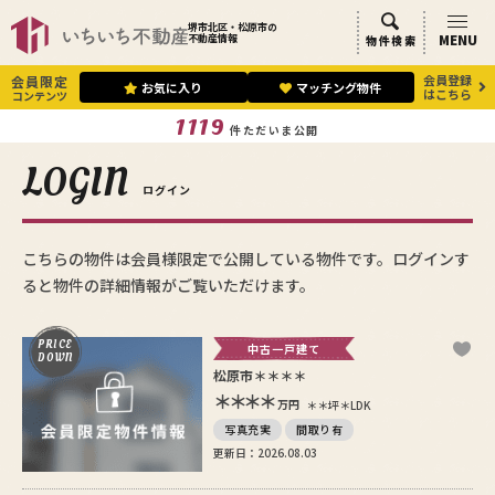
堺市北区・松原市の
MENU
不動産情報
物件検索
会員登録
会員限定
お気に入り
マッチング物件
はこちら
コンテンツ
1119
件ただいま公開
LOGIN
ログイン
こちらの物件は会員様限定で公開している物件です。ログインす
ると物件の詳細情報がご覧いただけます。
PRICE
中古一戸建て
DOWN
松原市＊＊＊＊
＊＊＊＊
万円
＊＊坪
＊LDK
写真充実
間取り有
更新日：2026.08.03