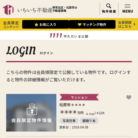
堺市北区・松原市の
MENU
不動産情報
物件検索
会員登録
会員限定
お気に入り
マッチング物件
はこちら
コンテンツ
1111
件ただいま公開
LOGIN
ログイン
こちらの物件は会員様限定で公開している物件です。ログインす
ると物件の詳細情報がご覧いただけます。
マンション
松原市＊＊＊＊
＊＊＊＊
万円
＊LDK
2
＊＊m
写真充実
間取り有
更新日：2026.04.08