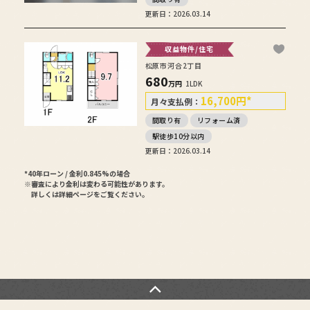
更新日：2026.03.14
収益物件/住宅
松原市河合2丁目
680
万円
1LDK
16,700
円
*
月々支払例：
間取り有
リフォーム済
駅徒歩10分以内
更新日：2026.03.14
*40年ローン / 金利0.845%の場合
※審査により金利は変わる可能性があります。
詳しくは詳細ページをご覧ください。