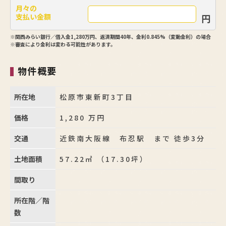
月々の
円
支払い金額
※関西みらい銀行／借入金1,280万円、返済期間40年、金利0.845%（変動金利）の場合
※審査により金利は変わる可能性があります。
物件概要
所在地
松原市東新町3丁目
価格
1,280
万円
交通
近鉄南大阪線 布忍駅 まで 徒歩3分
土地面積
57.22㎡ （17.30坪）
間取り
所在階／階
数