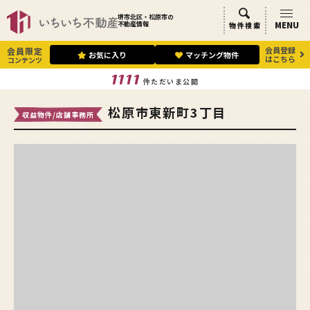
堺市北区・松原市の
MENU
不動産情報
物件検索
会員登録
会員限定
お気に入り
マッチング物件
はこちら
コンテンツ
1111
件ただいま公開
松原市東新町3丁目
収益物件/店舗事務所