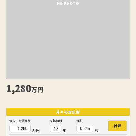
NO PHOTO
1,280
万円
月々の
支払例
借入ご希望金額
支払期間
金利
計算
万円
年
%