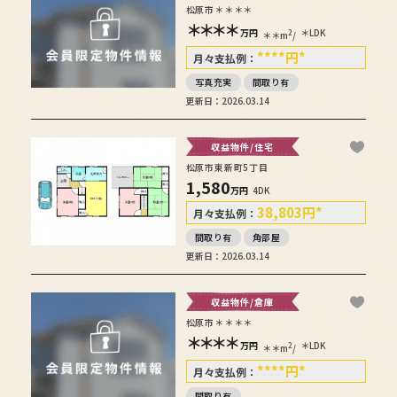
松原市＊＊＊＊
＊＊＊＊
万円
＊LDK
2
＊＊m
/
****
円
*
月々支払例：
写真充実
間取り有
更新日：2026.03.14
収益物件/住宅
松原市東新町5丁目
1,580
万円
4DK
38,803
円
*
月々支払例：
間取り有
角部屋
更新日：2026.03.14
収益物件/倉庫
松原市＊＊＊＊
＊＊＊＊
万円
＊LDK
2
＊＊m
/
****
円
*
月々支払例：
間取り有