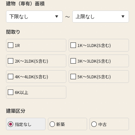
建物（専有）面積
〜
間取り
1R
1K〜1LDK(S含む)
2K〜2LDK(S含む)
3K〜3LDK(S含む)
4K〜4LDK(S含む)
5K〜5LDK(S含む)
6K以上
建築区分
指定なし
新築
中古