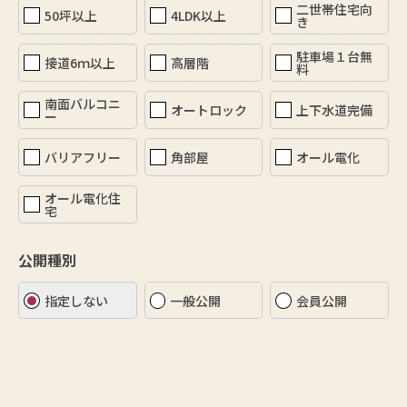
二世帯住宅向
50坪以上
4LDK以上
き
駐車場１台無
接道6ｍ以上
高層階
料
南面バルコニ
オートロック
上下水道完備
ー
バリアフリー
角部屋
オール電化
オール電化住
宅
公開種別
指定しない
一般公開
会員公開