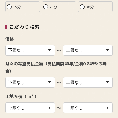
15分
20分
30分
こだわり検索
価格
〜
月々の希望支払金額（支払期間40年/金利0.845%の場
合）
〜
2
土地面積（ m
）
〜