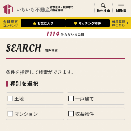
堺市北区・松原市の
MENU
不動産情報
物件検索
会員登録
会員限定
お気に入り
マッチング物件
はこちら
コンテンツ
1114
件ただいま公開
SEARCH
物件検索
条件を指定して検索ができます。
種別を選択
土地
一戸建て
マンション
収益物件