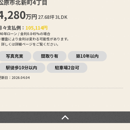
松原市北新町4丁目
4,280
万円
27.68坪
3LDK
月々支払例：
105,114
円
*40年ローン / 金利0.845%の場合
※審査により金利は変わる可能性があります。
詳しくは詳細ページをご覧ください。
写真充実
間取り有
築10年以内
駅徒歩10分以内
駐車場2台可
新日：2026.04.04