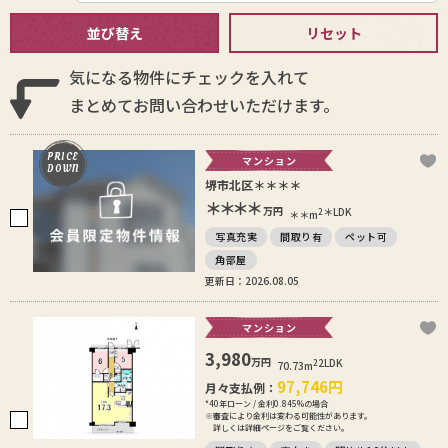
並び替え
リセット
気になる物件にチェックを入れて
まとめてお問い合わせいただけます。
PRICE
マンション
DOWN
堺市北区＊＊＊＊
＊＊＊＊
万円
＊LDK
2
＊＊m
写真充実
間取り有
ペット可
角部屋
更新日：2026.08.05
マンション
3,980
万円
2LDK
2
70.73m
97,746
円
月々支払例：
*40年ローン / 金利0.845%の場合
※審査により金利は変わる可能性があります。
詳しくは詳細ページをご覧ください。