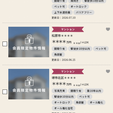
間取り有
南向き
駅徒歩10分以内
ペット可
オートロック
上下水道完備
バリアフリー
更新日：2026.07.10
マンション
松原市＊＊＊＊
＊＊＊＊
万円
＊LDK
2
＊＊m
間取り有
駅徒歩10分以内
ペット可
角部屋
更新日：2026.06.25
マンション
堺市北区＊＊＊＊
＊＊＊＊
万円
＊LDK
2
＊＊m
写真充実
間取り有
築10年以内
駅徒歩10分以内
ペット可
オートロック
角部屋
オール電化
オール電化住宅