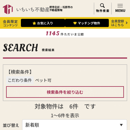
堺市北区・松原市の
MENU
不動産情報
物件検索
会員登録
会員限定
お気に入り
マッチング物件
はこちら
コンテンツ
1145
件ただいま公開
SEARCH
検索結果
【検索条件】
こだわり条件
ペット可
検索条件を絞り込む
対象物件は
6
件 です
1〜6
件を表示
並び替え