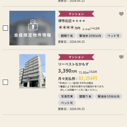
更新日：2026.05.21
マンション
堺市北区＊＊＊＊
＊＊＊＊
万円
＊LDK
2
＊＊m
間取り有
駅徒歩10分以内
ペット可
更新日：2026.04.15
マンション
リーベストなかもず
3,390
万円
3LDK
2
71.05m
83,256
円
月々支払例：
*40年ローン / 金利0.845%の場合
※審査により金利は変わる可能性があります。
詳しくは詳細ページをご覧ください。
写真充実
間取り有
駅徒歩10分以内
ペット可
更新日：2026.04.15